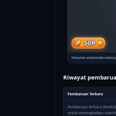
Tampilan antarmuka utama 
Riwayat pembaru
Pembaruan Terbaru
Pembaruan terbaru BAHAGI
untuk meningkatkan stabilit