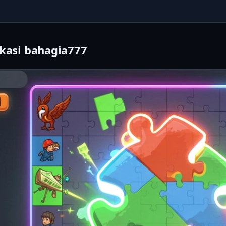
ikasi bahagia777