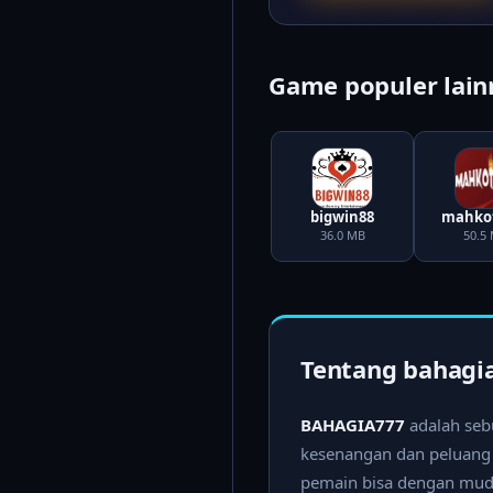
Game populer lain
bigwin88
mahko
36.0 MB
50.5
Tentang bahagi
BAHAGIA777
adalah seb
kesenangan dan peluang 
pemain bisa dengan mudah