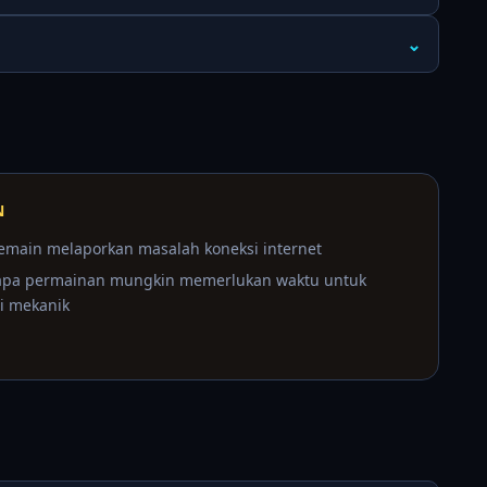
N
main melaporkan masalah koneksi internet
rapa permainan mungkin memerlukan waktu untuk
i mekanik