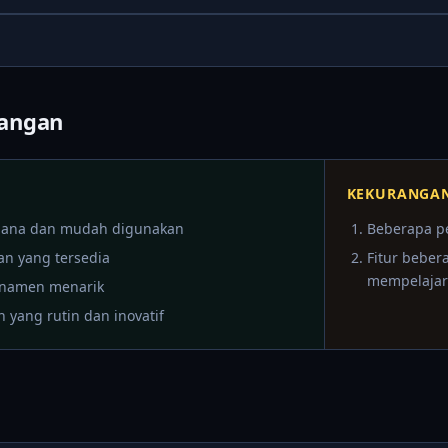
rangan
KEKURANGA
hana dan mudah digunakan
Beberapa pe
an yang tersedia
Fitur bebe
mempelajar
urnamen menarik
yang rutin dan inovatif