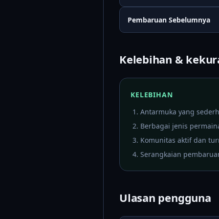
Pembaruan Sebelumnya
Kelebihan & keku
KELEBIHAN
Antarmuka yang seder
Berbagai jenis permain
Komunitas aktif dan t
Serangkaian pembaruan 
Ulasan pengguna