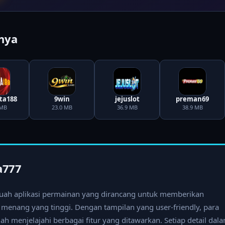
nya
ta188
9win
jejuslot
preman69
 MB
23.0 MB
36.9 MB
38.9 MB
a777
uah aplikasi permainan yang dirancang untuk memberikan
menang yang tinggi. Dengan tampilan yang user-friendly, para
 menjelajahi berbagai fitur yang ditawarkan. Setiap detail dal