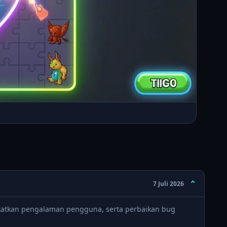
7 Juli 2026
atkan pengalaman pengguna, serta perbaikan bug