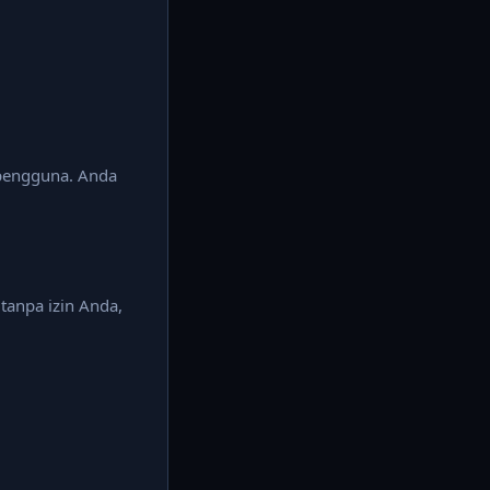
pengguna. Anda
tanpa izin Anda,