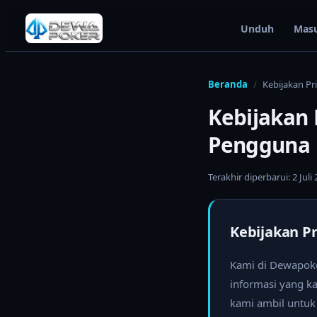
Unduh
Masu
Beranda
/
Kebijakan Pri
Kebijakan 
Pengguna
Terakhir diperbarui: 2 Juli
Kebijakan P
Kami di Dewapoke
informasi yang 
kami ambil untuk