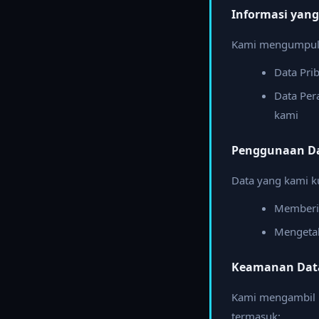
Informasi yan
Kami mengumpulk
Data Pri
Data Per
kami
Penggunaan D
Data yang kami k
Memberik
Mengetah
Keamanan Dat
Kami mengambil l
termasuk: