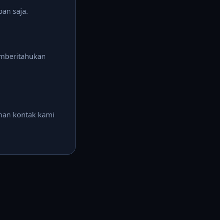
an saja.
emberitahukan
aman kontak kami