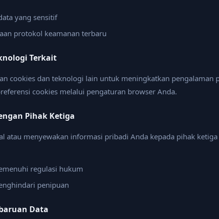
data yang sensitif
an protokol keamanan terbaru
knologi Terkait
n cookies dan teknologi lain untuk meningkatkan pengalaman 
referensi cookies melalui pengaturan browser Anda.
engan Pihak Ketiga
al atau menyewakan informasi pribadi Anda kepada pihak ketiga 
emenuhi regulasi hukum
nghindari penipuan
baruan Data