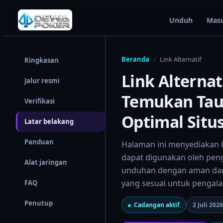
Unduh
Masu
Beranda
/
Link Alternatif
Ringkasan
Link Alterna
Jalur resmi
Temukan Tau
Verifikasi
Optimal Sit
Latar belakang
Panduan
Halaman ini menyediakan b
dapat digunakan oleh pen
Alat jaringan
unduhan dengan aman dan 
yang sesuai untuk pengala
FAQ
Penutup
Cadangan aktif
2 Juli 2026