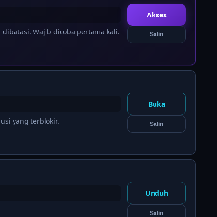
Akses
dibatasi. Wajib dicoba pertama kali.
Salin
Buka
si yang terblokir.
Salin
Unduh
Salin