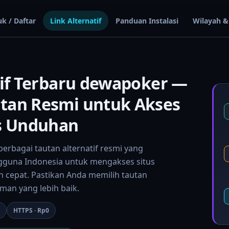
k / Daftar
Link Alternatif
Panduan Instalasi
Wilayah &
tif Terbaru dewapoker —
tan Resmi untuk Akses
us Unduhan
erbagai tautan alternatif resmi yang
gguna Indonesia untuk mengakses situs
cepat. Pastikan Anda memilih tautan
man yang lebih baik.
HTTPS · Rp0