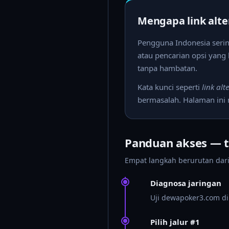
Mengapa link alte
Pengguna Indonesia sering
atau pencarian opsi yang
tanpa hambatan.
Kata kunci seperti
link alt
bermasalah. Halaman ini 
Panduan akses — t
Empat langkah berurutan dari
Diagnosa jaringan
Uji dewapoker3.com di 
Pilih jalur #1