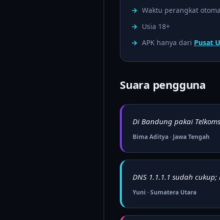
Waktu perangkat otoma
Usia 18+
APK hanya dari
Pusat 
Suara pengguna
Di Bandung pakai Telkoms
Bima Aditya · Jawa Tengah
DNS 1.1.1.1 sudah cukup;
Yuni · Sumatera Utara