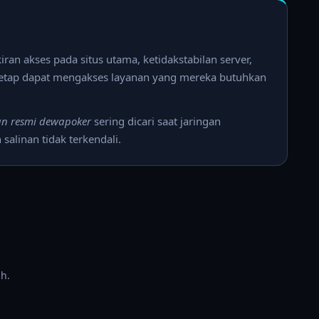
ran akses pada situs utama, ketidakstabilan server,
 tetap dapat mengakses layanan yang mereka butuhkan
an resmi dewapoker
sering dicari saat jaringan
alinan tidak terkendali.
h.