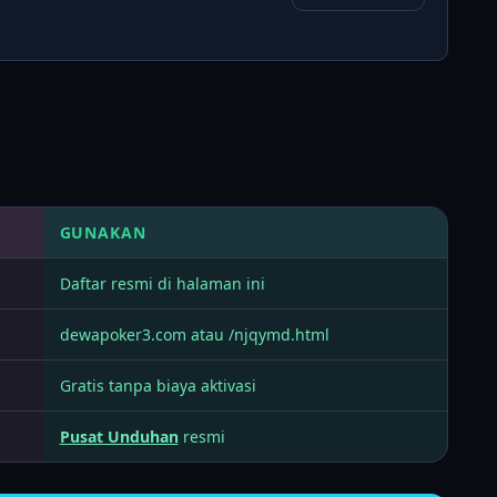
GUNAKAN
Daftar resmi di halaman ini
dewapoker3.com atau /njqymd.html
Gratis tanpa biaya aktivasi
Pusat Unduhan
resmi