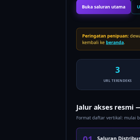
Buka saluran utama
U
Peringatan penipuan:
dewap
kembali ke
beranda
.
3
URL TERINDEKS
Jalur akses resmi 
Format daftar vertikal: mulai 
01
Saluran Distribu