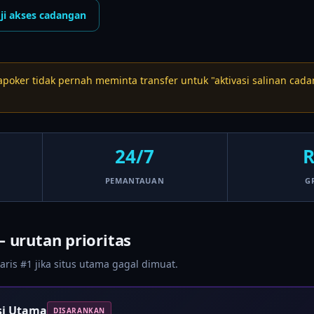
ji akses cadangan
oker tidak pernah meminta transfer untuk "aktivasi salinan cad
24/7
R
PEMANTAUAN
G
— urutan prioritas
baris #1 jika situs utama gagal dimuat.
si Utama
DISARANKAN