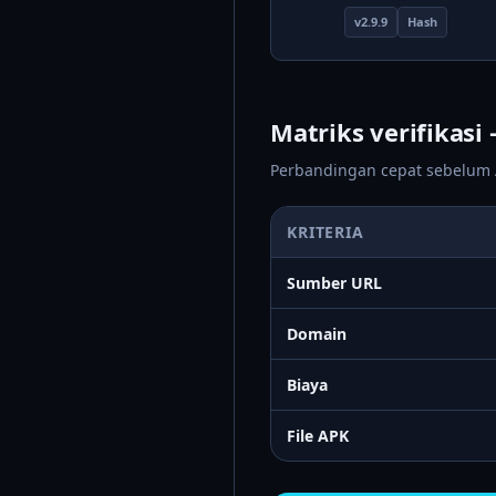
v2.9.9
Hash
Matriks verifikasi
Perbandingan cepat sebelum A
KRITERIA
Sumber URL
Domain
Biaya
File APK