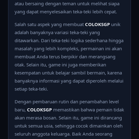
atau bersaing dengan teman untuk melihat siapa
yang dapat menyelesaikan teka-teki lebih cepat.
Salah satu aspek yang membuat
COLOKSGP
unik
adalah banyaknya variasi teka-teki yang
ditawarkan. Dari teka-teki logika sederhana hingga
masalah yang lebih kompleks, permainan ini akan
membuat Anda terus berpikir dan merangsang
otak. Selain itu, game ini juga memberikan
kesempatan untuk belajar sambil bermain, karena
banyaknya informasi yang dapat diperoleh melalui
setiap teka-teki.
Dengan pembaruan rutin dan penambahan level
baru,
COLOKSGP
memastikan bahwa pemain tidak
akan merasa bosan. Selain itu, game ini dirancang
untuk semua usia, sehingga cocok dimainkan oleh
seluruh anggota keluarga. Baik Anda seorang