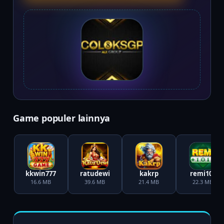
Game populer lainnya
kkwin777
ratudewi
kakrp
remi101
16.6 MB
39.6 MB
21.4 MB
22.3 MB