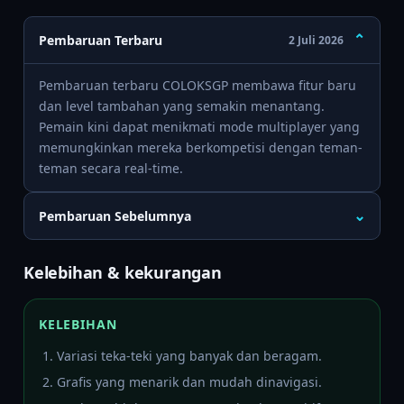
Pembaruan Terbaru
2 Juli 2026
Pembaruan terbaru COLOKSGP membawa fitur baru
dan level tambahan yang semakin menantang.
Pemain kini dapat menikmati mode multiplayer yang
memungkinkan mereka berkompetisi dengan teman-
teman secara real-time.
Pembaruan Sebelumnya
Kelebihan & kekurangan
KELEBIHAN
Variasi teka-teki yang banyak dan beragam.
Grafis yang menarik dan mudah dinavigasi.