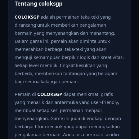
Tentang coloksgp
COLOKSGP
adalah permainan teka-teki yang
dirancang untuk memberikan pengalaman
bermain yang menyenangkan dan menantang.
Dalam game ini, pemain akan diminta untuk
memecahkan berbagai teka-teki yang akan
menguji kemampuan berpikir logis dan kreativitas.
Setiap level memiliki tingkat kesulitan yang
berbeda, memberikan tantangan yang beragam
bagi semua kalangan pemain.
Pemain di
COLOKSGP
dapat menikmati grafis
yang menarik dan antarmuka yang user-friendly,
membuat setiap sesi permainan menjadi
menyenangkan. Game ini juga dilengkapi dengan
berbagai fitur menarik yang dapat meningkatkan
pengalaman bermain. Anda bisa bermain sendiri