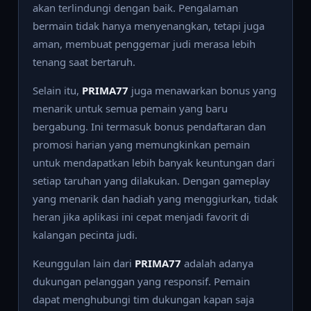
akan terlindungi dengan baik. Pengalaman
bermain tidak hanya menyenangkan, tetapi juga
aman, membuat penggemar judi merasa lebih
tenang saat bertaruh.
Selain itu,
PRIMA77
juga menawarkan bonus yang
menarik untuk semua pemain yang baru
bergabung. Ini termasuk bonus pendaftaran dan
promosi harian yang memungkinkan pemain
untuk mendapatkan lebih banyak keuntungan dari
setiap taruhan yang dilakukan. Dengan gameplay
yang menarik dan hadiah yang menggiurkan, tidak
heran jika aplikasi ini cepat menjadi favorit di
kalangan pecinta judi.
Keunggulan lain dari
PRIMA77
adalah adanya
dukungan pelanggan yang responsif. Pemain
dapat menghubungi tim dukungan kapan saja