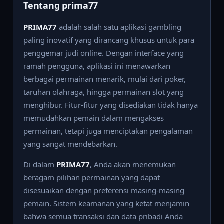
Tentang prima77
PRIMA77
adalah salah satu aplikasi gambling
paling inovatif yang dirancang khusus untuk para
penggemar judi online. Dengan interface yang
ramah pengguna, aplikasi ini menawarkan
berbagai permainan menarik, mulai dari poker,
taruhan olahraga, hingga permainan slot yang
menghibur. Fitur-fitur yang disediakan tidak hanya
memudahkan pemain dalam mengakses
permainan, tetapi juga menciptakan pengalaman
yang sangat mendebarkan.
Di dalam
PRIMA77
, Anda akan menemukan
beragam pilihan permainan yang dapat
disesuaikan dengan preferensi masing-masing
pemain. Sistem keamanan yang ketat menjamin
bahwa semua transaksi dan data pribadi Anda