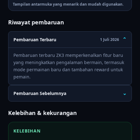
Tampilan antarmuka yang menarik dan mudah digunakan.
Riwayat pembaruan
Pembaruan Terbaru
1 Juli 2026
Pembaruan terbaru ZK3 memperkenalkan fitur baru
yang meningkatkan pengalaman bermain, termasuk
mode permainan baru dan tambahan reward untuk
pemain.
Pembaruan Sebelumnya
Kelebihan & kekurangan
KELEBIHAN