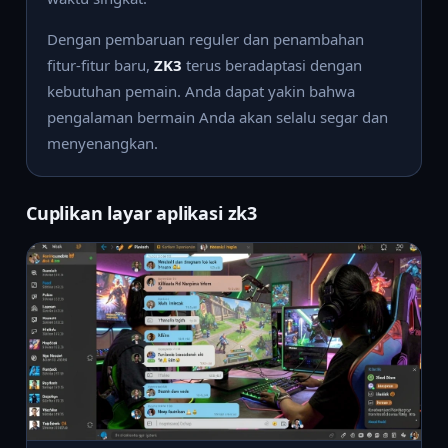
Dengan pembaruan reguler dan penambahan
fitur-fitur baru,
ZK3
terus beradaptasi dengan
kebutuhan pemain. Anda dapat yakin bahwa
pengalaman bermain Anda akan selalu segar dan
menyenangkan.
Cuplikan layar aplikasi zk3