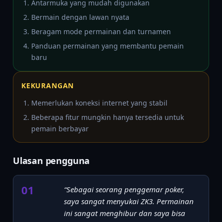
Antarmuka yang mudah digunakan
Bermain dengan lawan nyata
Beragam mode permainan dan turnamen
Panduan permainan yang membantu pemain
baru
KEKURANGAN
Memerlukan koneksi internet yang stabil
Beberapa fitur mungkin hanya tersedia untuk
pemain berbayar
Ulasan pengguna
01
“Sebagai seorang penggemar poker,
saya sangat menyukai ZK3. Permainan
ini sangat menghibur dan saya bisa