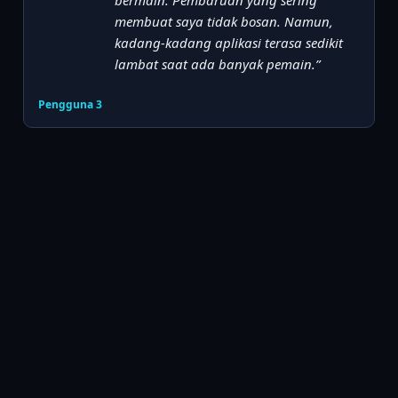
membuat saya tidak bosan. Namun,
kadang-kadang aplikasi terasa sedikit
lambat saat ada banyak pemain.”
Pengguna 3