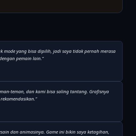
mode yang bisa dipilih, jadi saya tidak pernah merasa
 dengan pemain lain.”
an-teman, dan kami bisa saling tantang. Grafisnya
 rekomendasikan.”
sain dan animasinya. Game ini bikin saya ketagihan,