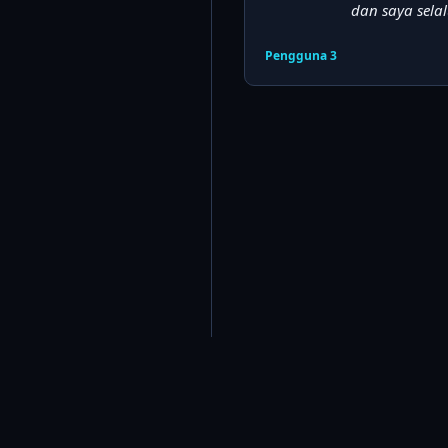
dan saya sela
Pengguna 3
© 2026 dewapoker - Pusat Unduhan Indonesia. Hak cipta dil