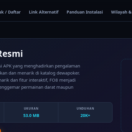
k / Daftar
Link Alternatif
Panduan Instalasi
Wilayah &
Resmi
si APK yang menghadirkan pengalaman
an dan menarik di katalog dewapoker.
rik dan fitur interaktif, FO8 menjadi
a penggemar permainan darat maupun
UKURAN
UNDUHAN
53.0 MB
20K+