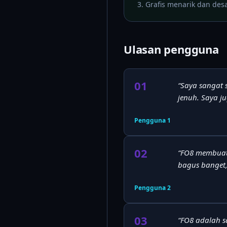
Grafis menarik dan de
Ulasan pengguna
01
“Saya sangat 
jenuh. Saya j
Pengguna 1
02
“FO8 membuat 
bagus banget,
Pengguna 2
03
“FO8 adalah s