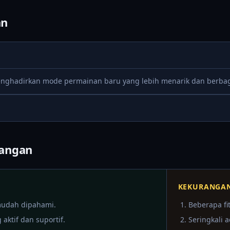
an
ghadirkan mode permainan baru yang lebih menarik dan berbaga
rangan
KEKURANGA
mudah dipahami.
Beberapa f
aktif dan suportif.
Seringkali 