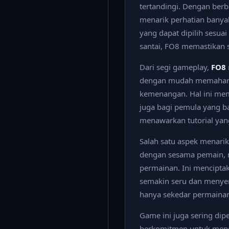
tertandingi. Dengan berb
menarik perhatian banya
yang dapat dipilih sesua
santai, FO8 memastikan 
Dari segi gameplay,
FO8
dengan mudah memahami 
kemenangan. Hal ini mem
juga bagi pemula yang ba
menawarkan tutorial ya
Salah satu aspek menarik
dengan sesama pemain, m
permainan. Ini mencipta
semakin seru dan menyen
hanya sekedar permainan, 
Game ini juga sering di
berkomitmen untuk mend