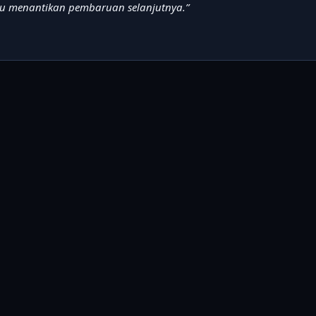
lu menantikan pembaruan selanjutnya.”
indungi oleh undang-undang.