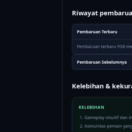
Riwayat pembaru
Pembaruan Terbaru
Pembaruan terbaru FO8 men
Pembaruan Sebelumnya
Kelebihan & keku
KELEBIHAN
Gameplay intuitif dan 
Komunitas pemain yang 