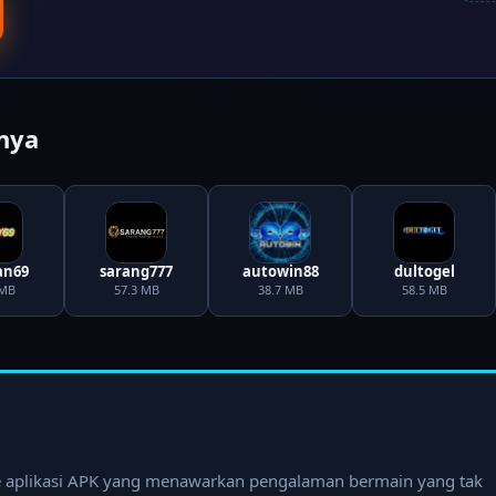
nya
an69
sarang777
autowin88
dultogel
 MB
57.3 MB
38.7 MB
58.5 MB
 aplikasi APK yang menawarkan pengalaman bermain yang tak