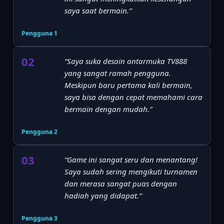
saya saat bermain.”
Pengguna 1
02
“Saya suka desain antarmuka TV888
yang sangat ramah pengguna.
Meskipun baru pertama kali bermain,
saya bisa dengan cepat memahami cara
bermain dengan mudah.”
Pengguna 2
03
“Game ini sangat seru dan menantang!
Saya sudah sering mengikuti turnamen
dan merasa sangat puas dengan
hadiah yang didapat.”
Pengguna 3