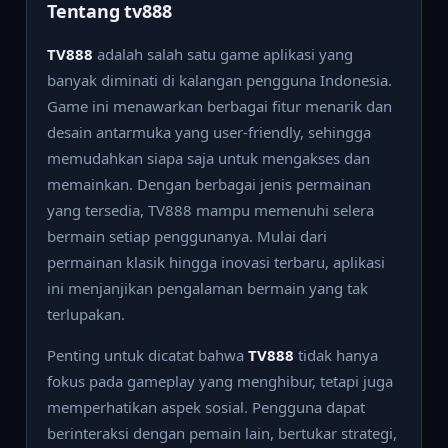
Tentang tv888
TV888
adalah salah satu game aplikasi yang
banyak diminati di kalangan pengguna Indonesia.
Game ini menawarkan berbagai fitur menarik dan
desain antarmuka yang user-friendly, sehingga
memudahkan siapa saja untuk mengakses dan
memainkan. Dengan berbagai jenis permainan
yang tersedia, TV888 mampu memenuhi selera
bermain setiap penggunanya. Mulai dari
permainan klasik hingga inovasi terbaru, aplikasi
ini menjanjikan pengalaman bermain yang tak
terlupakan.
Penting untuk dicatat bahwa
TV888
tidak hanya
fokus pada gameplay yang menghibur, tetapi juga
memperhatikan aspek sosial. Pengguna dapat
berinteraksi dengan pemain lain, bertukar strategi,