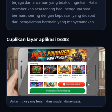
terjaga dari ancaman yang tidak diinginkan. Hal ini
memberikan rasa tenang bagi pengguna saat
bermain, seiring dengan kepuasan yang didapat
dari pengalaman bermain yang menyenangkan.
Cuplikan layar aplikasi tv888
Antarmuka yang bersih dan mudah dinavigasi.