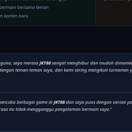
k bermain bersama teman
n konten baru
gguna, saya merasa
JKT88
sangat menghibur dan mudah dimainkan
dengan teman-teman saya, dan kami sering mengikuti turnamen 
mencoba berbagai game di
JKT88
dan saya puas dengan variasi p
rasa itu tidak mengganggu pengalaman bermain saya.”