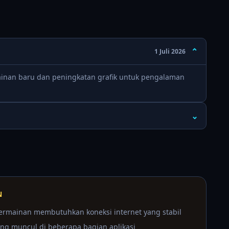
1 Juli 2026
inan baru dan peningkatan grafik untuk pengalaman
N
rmainan membutuhkan koneksi internet yang stabil
ang muncul di beberapa bagian aplikasi