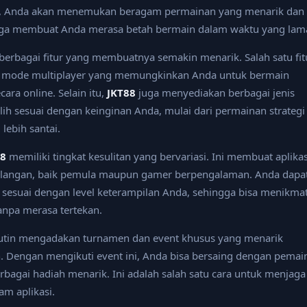
, Anda akan menemukan beragam permainan yang menarik dan
gga membuat Anda merasa betah bermain dalam waktu yang lam
berbagai fitur yang membuatnya semakin menarik. Salah satu fit
 mode multiplayer yang memungkinkan Anda untuk bermain
ra online. Selain itu,
JKT88
juga menyediakan berbagai jenis
lih sesuai dengan keinginan Anda, mulai dari permainan strategi
lebih santai.
88
memiliki tingkat kesulitan yang bervariasi. Ini membuat aplikas
kalangan, baik pemula maupun gamer berpengalaman. Anda dapa
sesuai dengan level keterampilan Anda, sehingga bisa menikmat
npa merasa tertekan.
utin mengadakan turnamen dan event khusus yang menarik
. Dengan mengikuti event ini, Anda bisa bersaing dengan pemai
bagai hadiah menarik. Ini adalah salah satu cara untuk menjaga
am aplikasi.