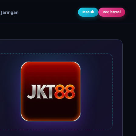
 Jaringan
Masuk
Registrasi