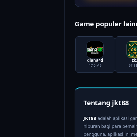
Game populer lain
diana4d
zk
17.0 MB
57.1
Tentang jkt88
JKT88
adalah aplikasi g
hiburan bagi para pemai
pengguna, aplikasi ini 