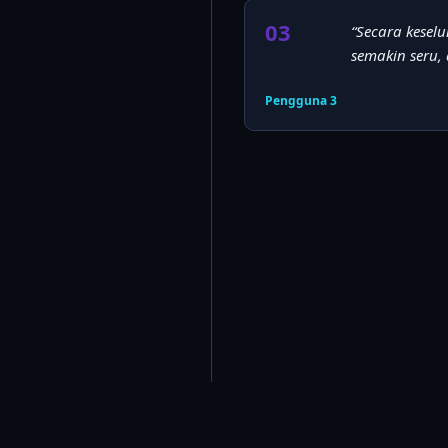
03
“Secara kesel
semakin seru,
Pengguna 3