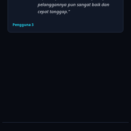
pelanggannya pun sangat baik dan
cepat tanggap.”
Pengguna 3