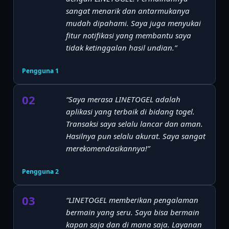
sangat menarik dan antarmukanya
mudah dipahami. Saya juga menyukai
fitur notifikasi yang membantu saya
tidak ketinggalan hasil undian.”
Pengguna 1
02
“Saya merasa LINETOGEL adalah
aplikasi yang terbaik di bidang togel.
Transaksi saya selalu lancar dan aman.
Hasilnya pun selalu akurat. Saya sangat
merekomendasikannya!”
Pengguna 2
03
“LINETOGEL memberikan pengalaman
bermain yang seru. Saya bisa bermain
kapan saja dan di mana saja. Layanan