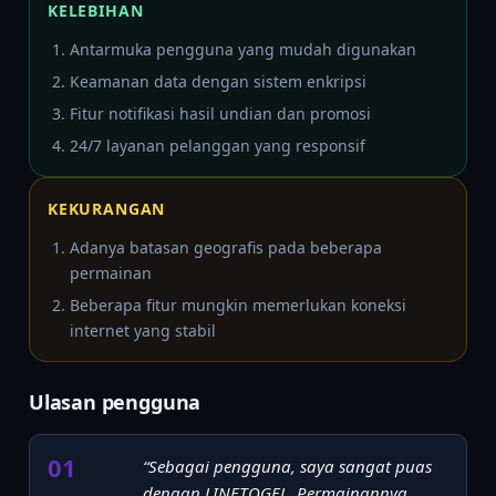
KELEBIHAN
Antarmuka pengguna yang mudah digunakan
Keamanan data dengan sistem enkripsi
Fitur notifikasi hasil undian dan promosi
24/7 layanan pelanggan yang responsif
KEKURANGAN
Adanya batasan geografis pada beberapa
permainan
Beberapa fitur mungkin memerlukan koneksi
internet yang stabil
Ulasan pengguna
01
“Sebagai pengguna, saya sangat puas
dengan LINETOGEL. Permainannya