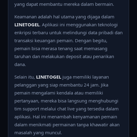
yang dapat membantu mereka dalam bermain.
Keamanan adalah hal utama yang dijaga dalam
LINETOGEL
. Aplikasi ini menggunakan teknologi
enkripsi terbaru untuk melindungi data pribadi dan
transaksi keuangan pemain. Dengan begitu,
pemain bisa merasa tenang saat memasang
taruhan dan melakukan deposit atau penarikan
dana.
Selain itu,
LINETOGEL
juga memiliki layanan
pelanggan yang siap membantu 24 jam. Jika
pemain mengalami kendala atau memiliki
pertanyaan, mereka bisa langsung menghubungi
tim support melalui chat live yang tersedia dalam
aplikasi. Hal ini menambah kenyamanan pemain
dalam menikmati permainan tanpa khawatir akan
masalah yang muncul.