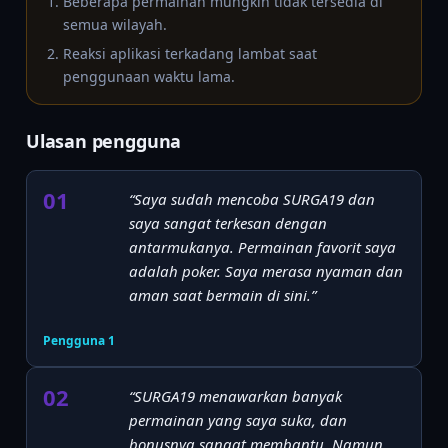
Beberapa permainan mungkin tidak tersedia di
semua wilayah.
Reaksi aplikasi terkadang lambat saat
penggunaan waktu lama.
Ulasan pengguna
01
“Saya sudah mencoba SURGA19 dan
saya sangat terkesan dengan
antarmukanya. Permainan favorit saya
adalah poker. Saya merasa nyaman dan
aman saat bermain di sini.”
Pengguna 1
02
“SURGA19 menawarkan banyak
permainan yang saya suka, dan
bonusnya sangat membantu. Namun,