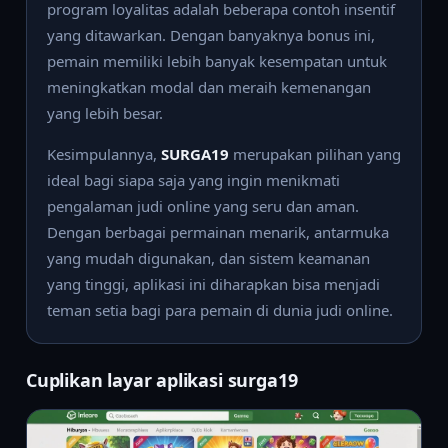
program loyalitas adalah beberapa contoh insentif
yang ditawarkan. Dengan banyaknya bonus ini,
pemain memiliki lebih banyak kesempatan untuk
meningkatkan modal dan meraih kemenangan
yang lebih besar.
Kesimpulannya,
SURGA19
merupakan pilihan yang
ideal bagi siapa saja yang ingin menikmati
pengalaman judi online yang seru dan aman.
Dengan berbagai permainan menarik, antarmuka
yang mudah digunakan, dan sistem keamanan
yang tinggi, aplikasi ini diharapkan bisa menjadi
teman setia bagi para pemain di dunia judi online.
Cuplikan layar aplikasi surga19