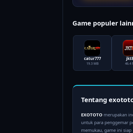
Game populer lain
catur777
jkt
19.3 MB
46.4
Tentang exotot
EXOTOTO
merupakan ino
untuk para penggemar pe
memukau, game ini siap