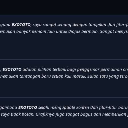
ngguna
EXOTOTO
, saya sangat senang dengan tampilan dan fitur-
nemukan banyak pemain lain untuk diajak bermain. Sangat meny
a,
EXOTOTO
adalah pilihan terbaik bagi penggemar permainan onl
enemukan tantangan baru setiap kali masuk. Salah satu yang ter
agaimana
EXOTOTO
selalu mengupdate konten dan fitur-fitur ba
aya tidak bosan. Grafiknya juga sangat bagus dan memberikan 