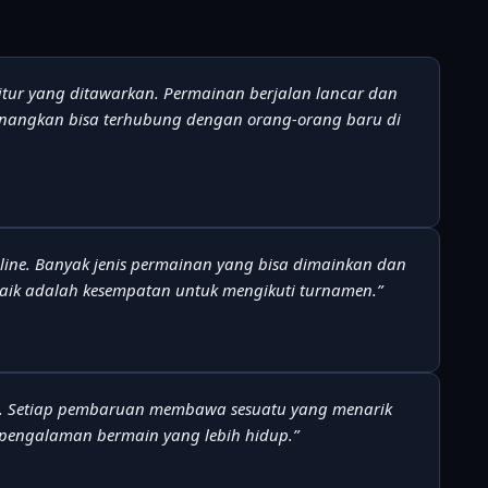
fitur yang ditawarkan. Permainan berjalan lancar dan
enangkan bisa terhubung dengan orang-orang baru di
ine. Banyak jenis permainan yang bisa dimainkan dan
baik adalah kesempatan untuk mengikuti turnamen.”
ru. Setiap pembaruan membawa sesuatu yang menarik
pengalaman bermain yang lebih hidup.”