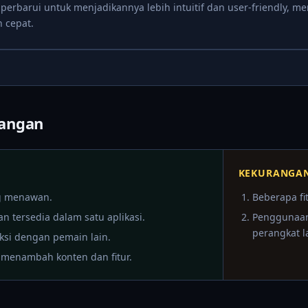
iperbarui untuk menjadikannya lebih intuitif dan user-friendly,
h cepat.
rangan
KEKURANGA
ng menawan.
Beberapa fi
n tersedia dalam satu aplikasi.
Penggunaan 
perangkat l
aksi dengan pemain lain.
 menambah konten dan fitur.