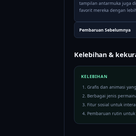
tampilan antarmuka juga d
favorit mereka dengan lebi
Pembaruan Sebelumnya
Kelebihan & keku
KELEBIHAN
Grafis dan animasi ya
Berbagai jenis permaina
Fitur sosial untuk inter
Pembaruan rutin untuk