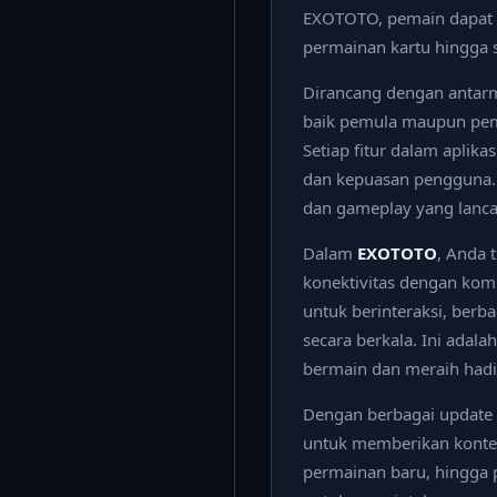
EXOTOTO, pemain dapat m
permainan kartu hingga 
Dirancang dengan anta
baik pemula maupun pem
Setiap fitur dalam apli
dan kepuasan pengguna. 
dan gameplay yang lancar
Dalam
EXOTOTO
, Anda 
konektivitas dengan kom
untuk berinteraksi, ber
secara berkala. Ini ad
bermain dan meraih hadi
Dengan berbagai update 
untuk memberikan konte
permainan baru, hingga 