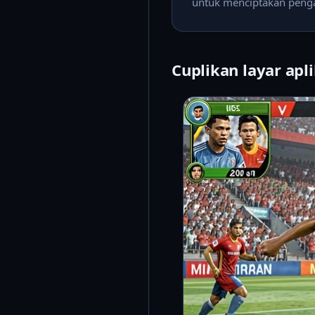
untuk menciptakan penga
Cuplikan layar apl