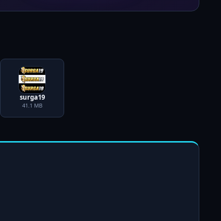
surga19
41.1 MB