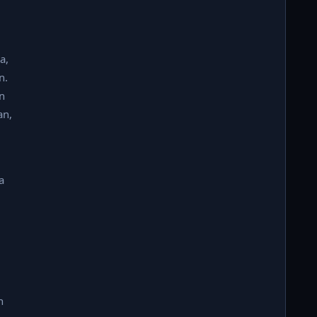
a,
n.
n
an,
a
n