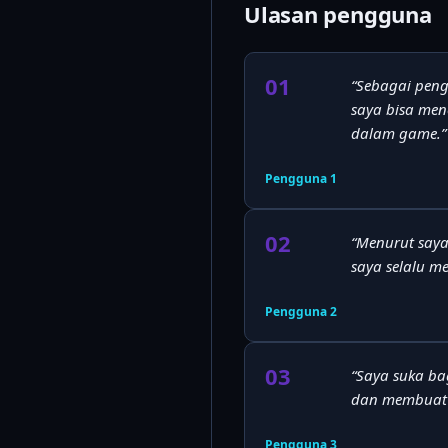
Ulasan pengguna
01
“Sebagai pe
saya bisa me
dalam game.”
Pengguna 1
02
“Menurut say
saya selalu m
Pengguna 2
03
“Saya suka b
dan membuat s
Pengguna 3